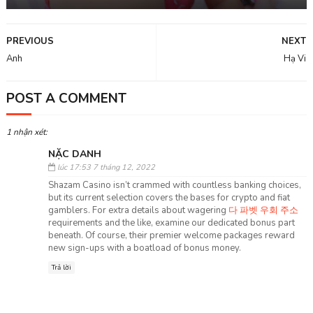
PREVIOUS
NEXT
Anh
Hạ Vi
POST A COMMENT
1 nhận xét:
NẶC DANH
lúc 17:53 7 tháng 12, 2022
Shazam Casino isn’t crammed with countless banking choices,
but its current selection covers the bases for crypto and fiat
gamblers. For extra details about wagering
다 파벳 우회 주소
requirements and the like, examine our dedicated bonus part
beneath. Of course, their premier welcome packages reward
new sign-ups with a boatload of bonus money.
Trả lời