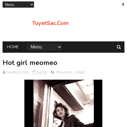
TuyetSac.Com
HOME
Hot girl meomeo
tuyetsac.com
04:59
#tuyetsac
,
hotgirl