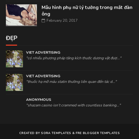
Mẫu hình phụ nữ lý tưởng trong mắt đàn
ông
February 20, 2017
ĐẸP
VIET ADVERTISING
"có nhiều phương pháp tăng kích thước dương vật đượ..."
VIET ADVERTISING
"thuốc hạ mỡ máu statin thường liên quan đến tác d..."
ANONYMOUS
"shazam casino isn’t crammed with countless banking..."
CREATED BY
SORA TEMPLATES
&
FRE BLOGGER TEMPLATES