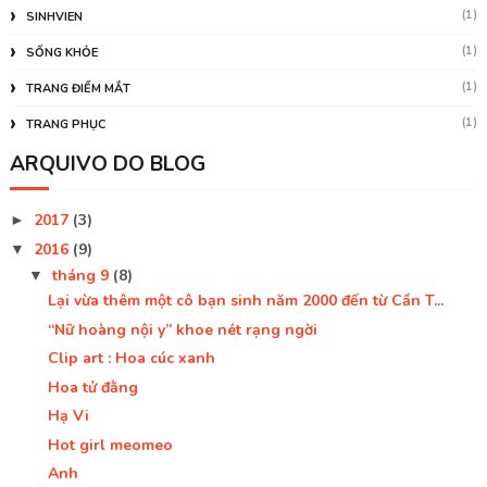
(1)
SINHVIEN
(1)
SỐNG KHỎE
(1)
TRANG ĐIỂM MẮT
(1)
TRANG PHỤC
ARQUIVO DO BLOG
2017
(3)
►
2016
(9)
▼
tháng 9
(8)
▼
Lại vừa thêm một cô bạn sinh năm 2000 đến từ Cần T...
“Nữ hoàng nội y” khoe nét rạng ngời
Clip art : Hoa cúc xanh
Hoa tử đằng
Hạ Vi
Hot girl meomeo
Anh