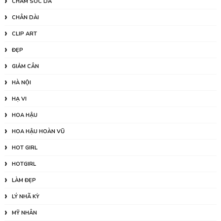
CHĂM SÓC DA
CHÂN DÀI
CLIP ART
ĐẸP
GIẢM CÂN
HÀ NỘI
HẠ VI
HOA HẬU
HOA HẬU HOÀN VŨ
HOT GIRL
HOTGIRL
LÀM ĐẸP
LÝ NHÃ KỲ
MỸ NHÂN