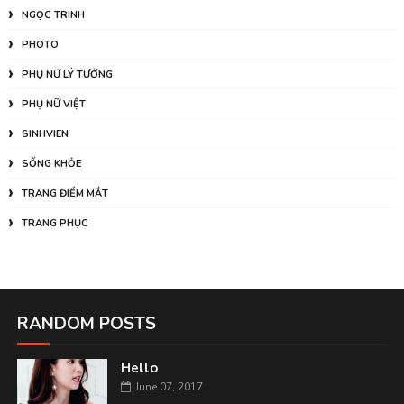
NGỌC TRINH
PHOTO
PHỤ NỮ LÝ TƯỞNG
PHỤ NỮ VIỆT
SINHVIEN
SỐNG KHỎE
TRANG ĐIỂM MẮT
TRANG PHỤC
RANDOM POSTS
Hello
June 07, 2017