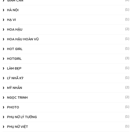
GIẢM CÂN
(1)
HÀ NỘI
(1)
HẠ VI
(2)
HOA HẬU
(1)
HOA HẬU HOÀN VŨ
(1)
HOT GIRL
(3)
HOTGIRL
(1)
LÀM ĐẸP
(1)
LÝ NHÃ KỲ
(2)
MỸ NHÂN
(2)
NGỌC TRINH
(1)
PHOTO
(1)
PHỤ NỮ LÝ TƯỞNG
(1)
PHỤ NỮ VIỆT