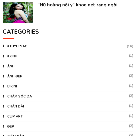
“Nữ hoàng nội y” khoe nét rạng ngời
CATEGORIES
#TUYETSAC
(16)
(1)
#XINH
(1)
ẢNH
(2)
ẢNH ĐẸP
(1)
BIKINI
(2)
CHĂM SÓC DA
(1)
CHÂN DÀI
(1)
CLIP ART
(2)
ĐẸP
(2)