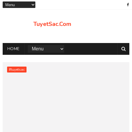
TuyetSac.Com
HOME
#tuyetsac