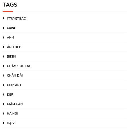
TAGS
#TUYETSAC
#XINH
ẢNH
ẢNH ĐẸP
BIKINI
CHĂM SÓC DA
CHÂN DÀI
CLIP ART
ĐẸP
GIẢM CÂN
HÀ NỘI
HẠ VI