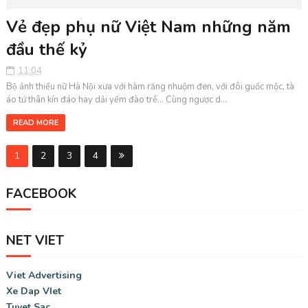
Vẻ đẹp phụ nữ Việt Nam những năm
đầu thế kỷ
11:04
Bộ ảnh thiếu nữ Hà Nội xưa với hàm răng nhuộm đen, với đôi guốc mộc, tà
áo tứ thân kín đáo hay dải yếm đào trễ... Cùng ngược d...
READ MORE
1
2
3
4
FACEBOOK
NET VIET
Viet Advertising
Xe Dap VIet
Tuyet Sac