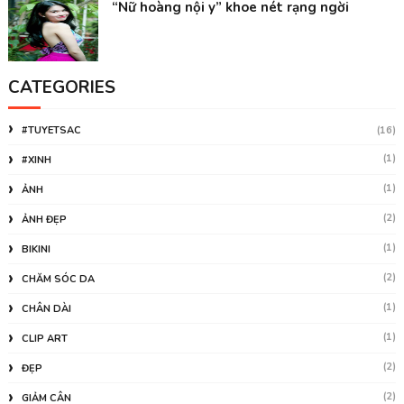
“Nữ hoàng nội y” khoe nét rạng ngời
CATEGORIES
#TUYETSAC
(16)
(1)
#XINH
(1)
ẢNH
(2)
ẢNH ĐẸP
(1)
BIKINI
(2)
CHĂM SÓC DA
(1)
CHÂN DÀI
(1)
CLIP ART
(2)
ĐẸP
(2)
GIẢM CÂN