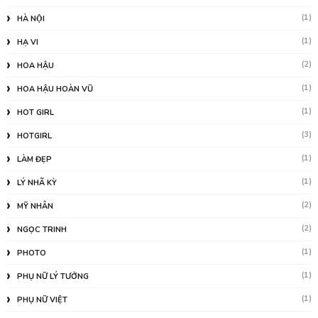
(1)
HÀ NỘI
(1)
HẠ VI
(2)
HOA HẬU
(1)
HOA HẬU HOÀN VŨ
(1)
HOT GIRL
(3)
HOTGIRL
(1)
LÀM ĐẸP
(1)
LÝ NHÃ KỲ
(2)
MỸ NHÂN
(2)
NGỌC TRINH
(1)
PHOTO
(1)
PHỤ NỮ LÝ TƯỞNG
(1)
PHỤ NỮ VIỆT