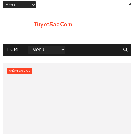
TuyetSac.Com
HOME
chăm sóc da