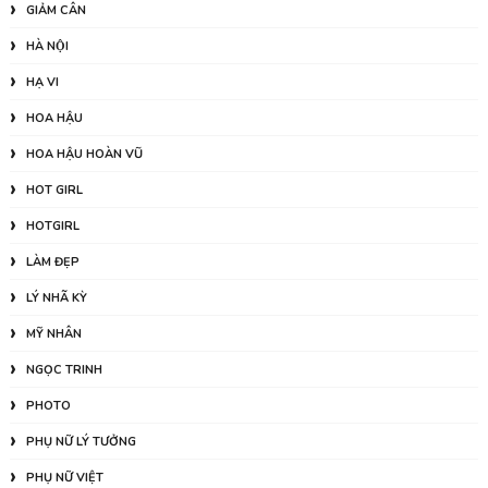
GIẢM CÂN
HÀ NỘI
HẠ VI
HOA HẬU
HOA HẬU HOÀN VŨ
HOT GIRL
HOTGIRL
LÀM ĐẸP
LÝ NHÃ KỲ
MỸ NHÂN
NGỌC TRINH
PHOTO
PHỤ NỮ LÝ TƯỞNG
PHỤ NỮ VIỆT