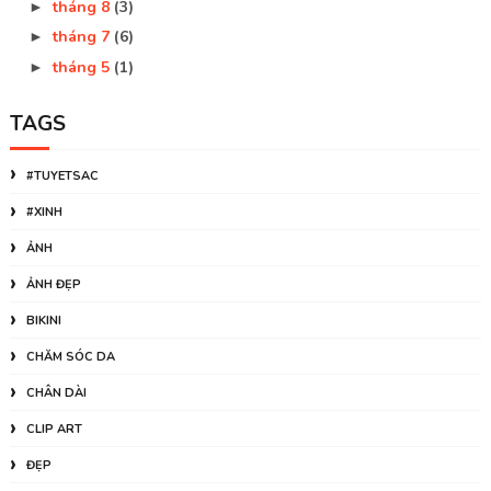
tháng 8
(3)
►
tháng 7
(6)
►
tháng 5
(1)
►
TAGS
#TUYETSAC
#XINH
ẢNH
ẢNH ĐẸP
BIKINI
CHĂM SÓC DA
CHÂN DÀI
CLIP ART
ĐẸP