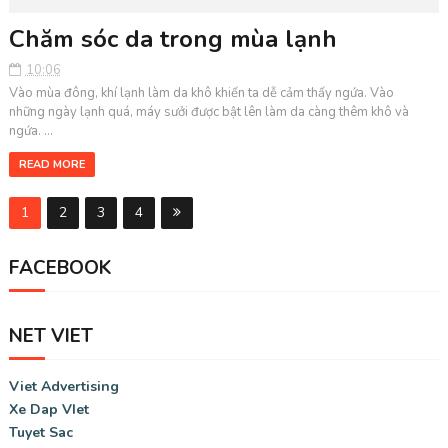
Chăm sóc da trong mùa lạnh
10:06
Vào mùa đông, khí lạnh làm da khô khiến ta dễ cảm thấy ngứa. Vào
những ngày lạnh quá, máy sưởi được bật lên làm da càng thêm khô và
ngứa. ...
READ MORE
1
2
3
4
FACEBOOK
NET VIET
Viet Advertising
Xe Dap VIet
Tuyet Sac