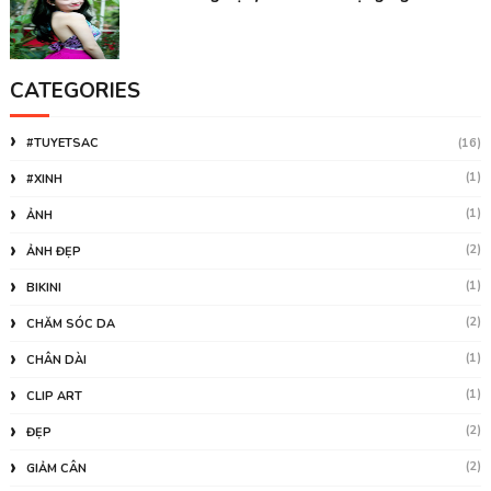
CATEGORIES
#TUYETSAC
(16)
(1)
#XINH
(1)
ẢNH
(2)
ẢNH ĐẸP
(1)
BIKINI
(2)
CHĂM SÓC DA
(1)
CHÂN DÀI
(1)
CLIP ART
(2)
ĐẸP
(2)
GIẢM CÂN