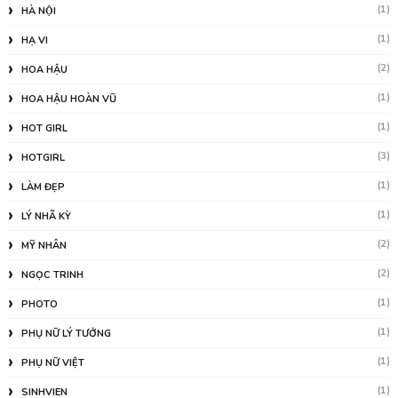
(1)
HÀ NỘI
(1)
HẠ VI
(2)
HOA HẬU
(1)
HOA HẬU HOÀN VŨ
(1)
HOT GIRL
(3)
HOTGIRL
(1)
LÀM ĐẸP
(1)
LÝ NHÃ KỲ
(2)
MỸ NHÂN
(2)
NGỌC TRINH
(1)
PHOTO
(1)
PHỤ NỮ LÝ TƯỞNG
(1)
PHỤ NỮ VIỆT
(1)
SINHVIEN